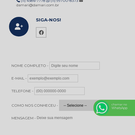
(11) 4586-7778
(11) 99700-8373
damari@damari.com.br
SIGA-NOS!
NOME COMPLETO -
E-MAIL -
TELEFONE -
chamar no
COMO NOS CONHECEU -
WhatsApp
MENSAGEM -