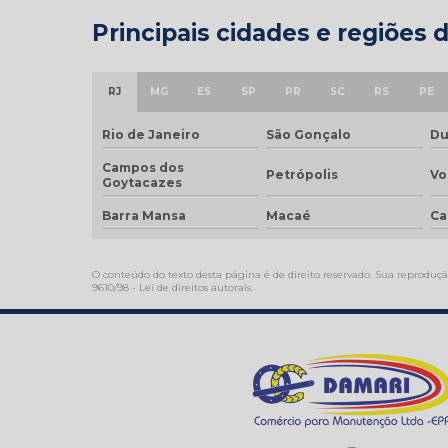
Principais cidades e regiões 
RJ
MG
ES
SP
PR
SC
RS
PE
Rio de Janeiro
São Gonçalo
Du
Campos dos
Petrópolis
Vo
Goytacazes
Barra Mansa
Macaé
Ca
O conteúdo do texto desta página é de direito reservado. Sua reprodução
9610/98 - Lei de direitos autorais
.