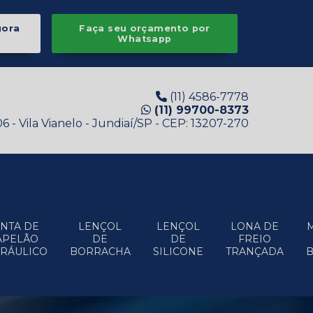
gora
Faça seu orçamento por
Whatsapp
(11) 4586-7778
(11) 99700-8373
 - Vila Vianelo - Jundiaí/SP - CEP: 13207-270
UNTA DE
LENÇOL
LENÇOL
LONA DE
APELÃO
DE
DE
FREIO
DRÁULICO
BORRACHA
SILICONE
TRANÇADA
B