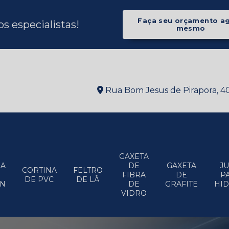
Faça seu orçamento a
 especialistas!
mesmo
Rua Bom Jesus de Pirapora, 406
GAXETA
HA
DE
GAXETA
J
CORTINA
FELTRO
FIBRA
DE
P
DE PVC
DE LÃ
ON
DE
GRAFITE
HI
VIDRO