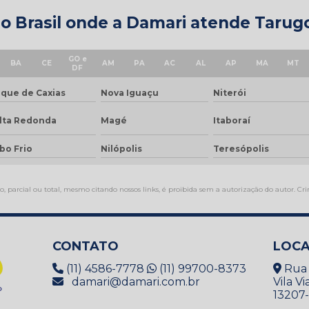
do Brasil onde a Damari atende Tarugo
GO e
BA
CE
AM
PA
AC
AL
AP
MA
MT
DF
que de Caxias
Nova Iguaçu
Niterói
lta Redonda
Magé
Itaboraí
bo Frio
Nilópolis
Teresópolis
, parcial ou total, mesmo citando nossos links, é proibida sem a autorização do autor. Cri
CONTATO
LOCA
(11) 4586-7778
(11) 99700-8373
Rua 
damari@damari.com.br
Vila V
13207