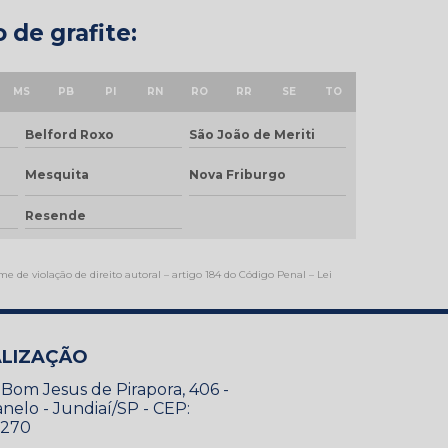
 de grafite:
MS
PB
PI
RN
RO
RR
SE
TO
Belford Roxo
São João de Meriti
Mesquita
Nova Friburgo
Resende
me de violação de direito autoral – artigo 184 do Código Penal –
Lei
LIZAÇÃO
Bom Jesus de Pirapora, 406 -
ianelo - Jundiaí/SP - CEP:
-270