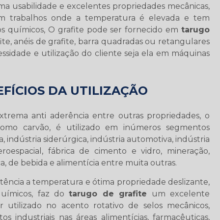
ima usabilidade e excelentes propriedades mecânicas,
 em trabalhos onde a temperatura é elevada e tem
os químicos, O grafite pode ser fornecido em
tarugo
fite, anéis de grafite, barra quadradas ou retangulares
ssidade e utilização do cliente seja ela em máquinas
EFÍCIOS DA UTILIZAÇÃO
extrema anti aderência entre outras propriedades, o
mo carvão, é utilizado em inúmeros segmentos
a, indústria siderúrgica, indústria automotiva, indústria
roespacial, fábrica de cimento e vidro, mineração,
ca, de bebida e alimentícia entre muita outras.
stência a temperatura e ótima propriedade deslizante,
químicos, faz do
tarugo de grafite
um excelente
 utilizado no acento rotativo de selos mecânicos,
 industriais nas áreas alimentícias, farmacêuticas,