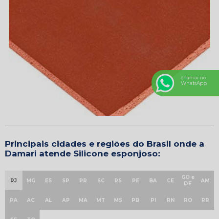
chamar no
WhatsApp
Principais cidades e regiões do Brasil onde a
Damari atende Silicone esponjoso:
GO e
RJ
MG
ES
SP
PR
SC
RS
PE
BA
CE
AM
DF
PA
AC
AL
AP
MA
MT
MS
PB
PI
RN
RO
RR