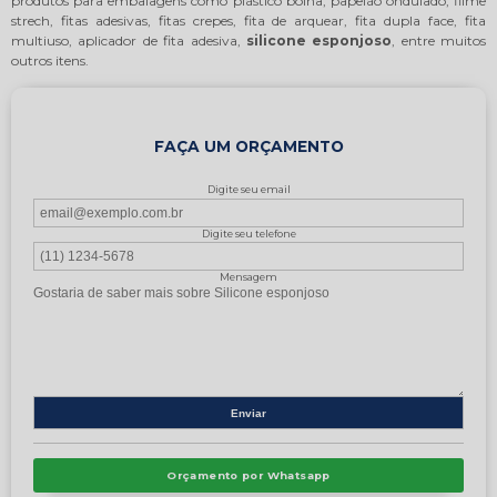
produtos para embalagens como plástico bolha, papelão ondulado, filme
strech, fitas adesivas, fitas crepes, fita de arquear, fita dupla face, fita
multiuso, aplicador de fita adesiva,
silicone esponjoso
, entre muitos
outros itens.
FAÇA UM ORÇAMENTO
Digite seu email
Digite seu telefone
Mensagem
Orçamento por Whatsapp