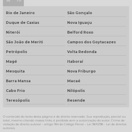
SE
TO
Rio de Janeiro
São Gonçalo
Duque de Caxias
Nova Iguaçu
Niterói
Belford Roxo
São João de Meriti
Campos dos Goytacazes
Petrópolis
Volta Redonda
Magé
Itaboraí
Mesquita
Nova Friburgo
Barra Mansa
Macaé
Cabo Frio
Nilópolis
Teresópolis
Resende
O conteúdo do texto desta página é de direito reservado. Sua reprodução, parcial ou
total, mesmo citando nossos links, é proibida sem a autorização do autor. Crime de
violação de direito autoral – artigo 184 do Código Penal –
Lei 9610/98 - Lei de direitos
autorais
.