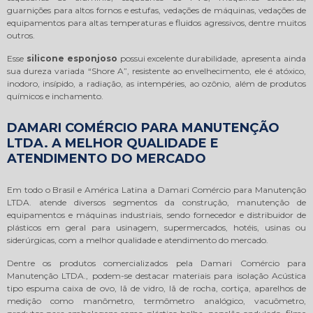
guarnições para altos fornos e estufas, vedações de máquinas, vedações de
equipamentos para altas temperaturas e fluidos agressivos, dentre muitos
outros.
Esse
silicone esponjoso
possui excelente durabilidade, apresenta ainda
sua dureza variada “Shore A”, resistente ao envelhecimento, ele é atóxico,
inodoro, insípido, a radiação, as intempéries, ao ozônio, além de produtos
químicos e inchamento.
DAMARI COMÉRCIO PARA MANUTENÇÃO
LTDA. A MELHOR QUALIDADE E
ATENDIMENTO DO MERCADO
Em todo o Brasil e América Latina a Damari Comércio para Manutenção
LTDA. atende diversos segmentos da construção, manutenção de
equipamentos e máquinas industriais, sendo fornecedor e distribuidor de
plásticos em geral para usinagem, supermercados, hotéis, usinas ou
siderúrgicas, com a melhor qualidade e atendimento do mercado.
Dentre os produtos comercializados pela Damari Comércio para
Manutenção LTDA., podem-se destacar materiais para isolação Acústica
tipo espuma caixa de ovo, lã de vidro, lã de rocha, cortiça, aparelhos de
medição como manômetro, termômetro analógico, vacuômetro,