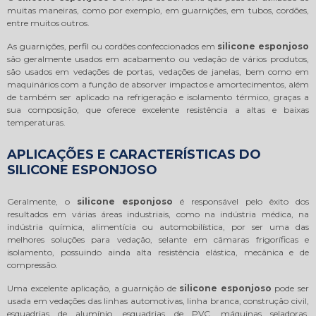
muitas maneiras, como por exemplo, em guarnições, em tubos, cordões,
entre muitos outros.
As guarnições, perfil ou cordões confeccionados em
silicone esponjoso
são geralmente usados em acabamento ou vedação de vários produtos,
são usados em vedações de portas, vedações de janelas, bem como em
maquinários com a função de absorver impactos e amortecimentos, além
de também ser aplicado na refrigeração e isolamento térmico, graças a
sua composição, que oferece excelente resistência a altas e baixas
temperaturas.
APLICAÇÕES E CARACTERÍSTICAS DO
SILICONE ESPONJOSO
Geralmente, o
silicone esponjoso
é responsável pelo êxito dos
resultados em várias áreas industriais, como na indústria médica, na
indústria química, alimentícia ou automobilística, por ser uma das
melhores soluções para vedação, selante em câmaras frigoríficas e
isolamento, possuindo ainda alta resistência elástica, mecânica e de
compressão.
Uma excelente aplicação, a guarnição de
silicone esponjoso
pode ser
usada em vedações das linhas automotivas, linha branca, construção civil,
esquadrias de alumínio, esquadrias de PVC, máquinas seladoras,