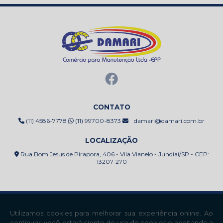
CONTATO
(11) 4586-7778
(11) 99700-8373
damari@damari.com.br
LOCALIZAÇÃO
Rua Bom Jesus de Pirapora, 406 - Vila Vianelo - Jundiaí/SP - CEP:
13207-270
Home
Empresa
Produtos
Contato
Mapa do site