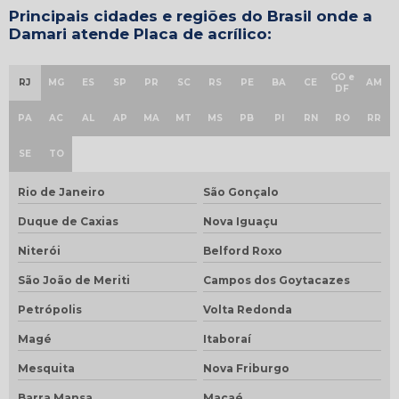
Principais cidades e regiões do Brasil onde a
Damari atende Placa de acrílico:
GO e
RJ
MG
ES
SP
PR
SC
RS
PE
BA
CE
AM
DF
PA
AC
AL
AP
MA
MT
MS
PB
PI
RN
RO
RR
SE
TO
Rio de Janeiro
São Gonçalo
Duque de Caxias
Nova Iguaçu
Niterói
Belford Roxo
São João de Meriti
Campos dos Goytacazes
Petrópolis
Volta Redonda
Magé
Itaboraí
Mesquita
Nova Friburgo
Barra Mansa
Macaé