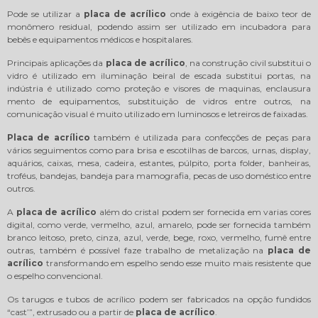
Pode se utilizar a
placa de acrílico
onde à exigência de baixo teor de
monômero residual, podendo assim ser utilizado em incubadora para
bebês e equipamentos médicos e hospitalares.
Principais aplicações da
placa de acrílico
, na construção civil substitui o
vidro é utilizado em iluminação beiral de escada substitui portas, na
indústria é utilizado como proteção e visores de maquinas, enclausura
mento de equipamentos, substituição de vidros entre outros, na
comunicação visual é muito utilizado em luminosos e letreiros de faixadas.
Placa de acrílico
também é utilizada para confecções de peças para
vários seguimentos como para brisa e escotilhas de barcos, urnas, display,
aquários, caixas, mesa, cadeira, estantes, púlpito, porta folder, banheiras,
troféus, bandejas, bandeja para mamografia, pecas de uso doméstico entre
outros.
A
placa de acrílico
além do cristal podem ser fornecida em varias cores
digital, como verde, vermelho, azul, amarelo, pode ser fornecida também
branco leitoso, preto, cinza, azul, verde, bege, roxo, vermelho, fumê entre
outras, também é possível faze trabalho de metalização na
placa de
acrílico
transformando em espelho sendo esse muito mais resistente que
o espelho convencional.
Os tarugos e tubos de acrílico podem ser fabricados na opção fundidos
“cast’”, extrusado ou a partir de
placa de acrílico
.