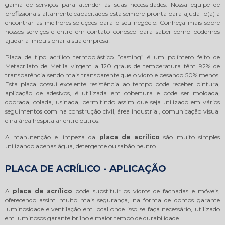
gama de serviços para atender às suas necessidades. Nossa equipe de
profissionais altamente capacitados está sempre pronta para ajudá-lo(a) a
encontrar as melhores soluções para o seu negócio. Conheça mais sobre
nossos serviços e entre em contato conosco para saber como podemos
ajudar a impulsionar a sua empresa!
Placa de tipo acrílico termoplástico ”casting” é um polímero feito de
Metacrilato de Metila virgem a 120 graus de temperatura têm 92% de
transparência sendo mais transparente que o vidro e pesando 50% menos.
Esta placa possui excelente resistência ao tempo pode receber pintura,
aplicação de adesivos, é utilizada em cobertura e pode ser moldada,
dobrada, colada, usinada, permitindo assim que seja utilizado em vários
seguimentos com na construção civil, área industrial, comunicação visual
e na área hospitalar entre outros.
A manutenção e limpeza da
placa de acrílico
são muito simples
utilizando apenas água, detergente ou sabão neutro.
PLACA DE ACRÍLICO - APLICAÇÃO
A
placa de acrílico
pode substituir os vidros de fachadas e móveis,
oferecendo assim muito mais segurança, na forma de domos garante
luminosidade e ventilação em local onde isso se faça necessário, utilizado
em luminosos garante brilho e maior tempo de durabilidade.