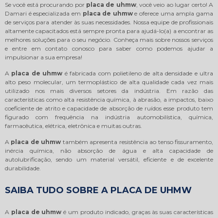
Se você está procurando por
placa de uhmw
, você veio ao lugar certo! A
Damari é especializada em
placa de uhmw
e oferece uma ampla gama
de serviços para atender às suas necessidades. Nossa equipe de profissionais
altamente capacitados está sempre pronta para ajudá-lo(a) a encontrar as
melhores soluções para o seu negócio. Conheça mais sobre nossos serviços
e entre em contato conosco para saber como podemos ajudar a
impulsionar a sua empresa!
A
placa de uhmw
é fabricada com polietileno de alta densidade e ultra
alto peso molecular, um termoplástico de alta qualidade cada vez mais
utilizado nos mais diversos setores da indústria. Em razão das
características como alta resistência química, à abrasão, a impactos, baixo
coeficiente de atrito e capacidade de absorção de ruídos esse produto tem
figurado com frequência na indústria automobilística, química,
farmacêutica, elétrica, eletrônica e muitas outras.
A
placa de uhmw
também apresenta resistência ao tenso fissuramento,
inércia química, não absorção de água e alta capacidade de
autolubrificação, sendo um material versátil, eficiente e de excelente
durabilidade.
SAIBA TUDO SOBRE A PLACA DE UHMW
A
placa de uhmw
é um produto indicado, graças às suas características