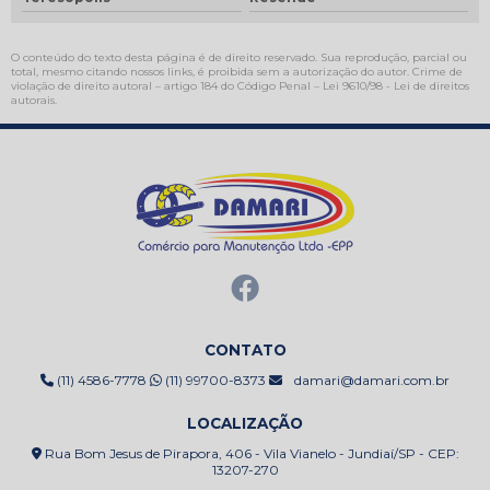
O conteúdo do texto desta página é de direito reservado. Sua reprodução, parcial ou
total, mesmo citando nossos links, é proibida sem a autorização do autor. Crime de
violação de direito autoral – artigo 184 do Código Penal –
Lei 9610/98 - Lei de direitos
autorais
.
CONTATO
(11) 4586-7778
(11) 99700-8373
damari@damari.com.br
LOCALIZAÇÃO
Rua Bom Jesus de Pirapora, 406 - Vila Vianelo - Jundiaí/SP - CEP:
13207-270