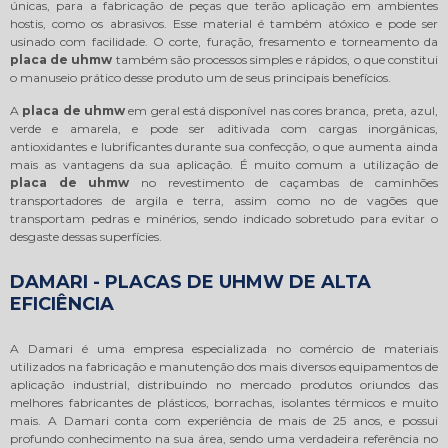
únicas, para a fabricação de peças que terão aplicação em ambientes
hostis, como os abrasivos. Esse material é também atóxico e pode ser
usinado com facilidade. O corte, furação, fresamento e torneamento da
placa de uhmw
também são processos simples e rápidos, o que constitui
o manuseio prático desse produto um de seus principais benefícios.
A
placa de uhmw
em geral está disponível nas cores branca, preta, azul,
verde e amarela, e pode ser aditivada com cargas inorgânicas,
antioxidantes e lubrificantes durante sua confecção, o que aumenta ainda
mais as vantagens da sua aplicação. É muito comum a utilização de
placa de uhmw
no revestimento de caçambas de caminhões
transportadores de argila e terra, assim como no de vagões que
transportam pedras e minérios, sendo indicado sobretudo para evitar o
desgaste dessas superfícies.
DAMARI - PLACAS DE UHMW DE ALTA
EFICIÊNCIA
A Damari é uma empresa especializada no comércio de materiais
utilizados na fabricação e manutenção dos mais diversos equipamentos de
aplicação industrial, distribuindo no mercado produtos oriundos das
melhores fabricantes de plásticos, borrachas, isolantes térmicos e muito
mais. A Damari conta com experiência de mais de 25 anos, e possui
profundo conhecimento na sua área, sendo uma verdadeira referência no