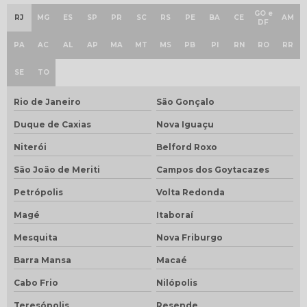
GO e
RJ
MG
ES
SP
PR
SC
RS
PE
BA
CE
AM
DF
PA
AC
AL
AP
MA
MT
MS
PB
PI
RN
RO
RR
SE
TO
Rio de Janeiro
São Gonçalo
Duque de Caxias
Nova Iguaçu
Niterói
Belford Roxo
São João de Meriti
Campos dos Goytacazes
Petrópolis
Volta Redonda
Magé
Itaboraí
Mesquita
Nova Friburgo
Barra Mansa
Macaé
Cabo Frio
Nilópolis
Teresópolis
Resende