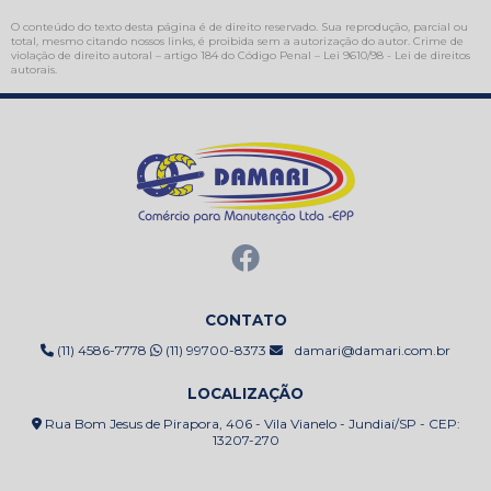
O conteúdo do texto desta página é de direito reservado. Sua reprodução, parcial ou
total, mesmo citando nossos links, é proibida sem a autorização do autor. Crime de
violação de direito autoral – artigo 184 do Código Penal –
Lei 9610/98 - Lei de direitos
autorais
.
CONTATO
(11) 4586-7778
(11) 99700-8373
damari@damari.com.br
LOCALIZAÇÃO
Rua Bom Jesus de Pirapora, 406 - Vila Vianelo - Jundiaí/SP - CEP:
13207-270