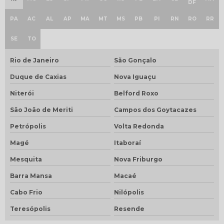
DF
PA
AC
AL
AP
MA
MT
MS
PB
PI
RN
RO
RR
SE
TO
Rio de Janeiro
São Gonçalo
Duque de Caxias
Nova Iguaçu
Niterói
Belford Roxo
São João de Meriti
Campos dos Goytacazes
Petrópolis
Volta Redonda
Magé
Itaboraí
Mesquita
Nova Friburgo
Barra Mansa
Macaé
Cabo Frio
Nilópolis
Teresópolis
Resende