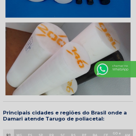
chamar no
WhatsApp
Principais cidades e regiões do Brasil onde a
Damari atende Tarugo de poliacetal:
GO e
RJ
MG
ES
SP
PR
SC
RS
PE
BA
CE
AM