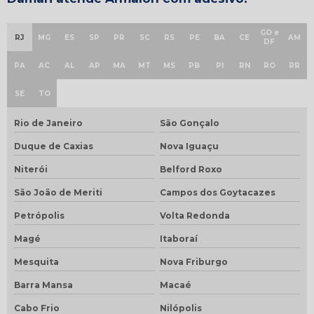
GO e
RJ
MG
ES
SP
PR
SC
RS
PE
BA
CE
AM
DF
PA
AC
AL
AP
MA
MT
MS
PB
PI
RN
RO
RR
SE
TO
Rio de Janeiro
São Gonçalo
Duque de Caxias
Nova Iguaçu
Niterói
Belford Roxo
São João de Meriti
Campos dos Goytacazes
Petrópolis
Volta Redonda
Magé
Itaboraí
Mesquita
Nova Friburgo
Barra Mansa
Macaé
Cabo Frio
Nilópolis