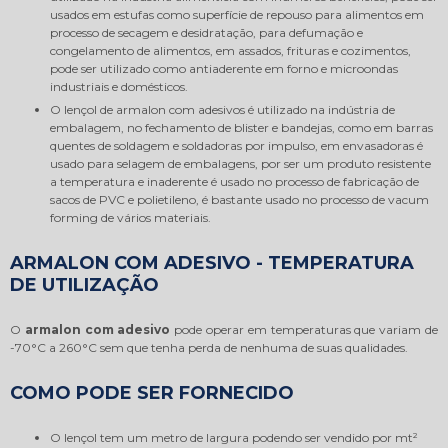
usados em estufas como superfície de repouso para alimentos em
processo de secagem e desidratação, para defumação e
congelamento de alimentos, em assados, frituras e cozimentos,
pode ser utilizado como antiaderente em forno e microondas
industriais e domésticos.
O lençol de armalon com adesivos é utilizado na indústria de
embalagem, no fechamento de blister e bandejas, como em barras
quentes de soldagem e soldadoras por impulso, em envasadoras é
usado para selagem de embalagens, por ser um produto resistente
a temperatura e inaderente é usado no processo de fabricação de
sacos de PVC e polietileno, é bastante usado no processo de vacum
forming de vários materiais.
ARMALON COM ADESIVO - TEMPERATURA
DE UTILIZAÇÃO
O
armalon com adesivo
pode operar em temperaturas que variam de
-70°C a 260°C sem que tenha perda de nenhuma de suas qualidades.
COMO PODE SER FORNECIDO
O lençol tem um metro de largura podendo ser vendido por mt²