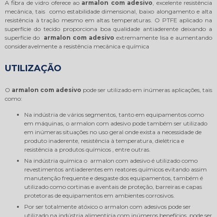
A fibra de vidro oferece ao
armalon com adesivo
, excelente resistência
mecânica, tais como estabilidade dimensional, baixo alongamento e alta
resistência à tração mesmo em altas temperaturas. O PTFE aplicado na
superfície do tecido proporciona boa qualidade antiaderente deixando a
superfície do
armalon com adesivo
extremamente lisa e aumentando
consideravelmente a resistência mecânica e química
UTILIZAÇÃO
O
armalon com adesivo
pode ser utilizado em inúmeras aplicações, tais
como:
Na indústria de vários segmentos, tanto em equipamentos como
em máquinas, o armalon com adesivo pode também ser utilizado
em inúmeras situações no uso geral onde exista a necessidade de
produto inaderente, resistência à temperatura, dielétrica e
resistência a produtos químicos , entre outras.
Na indústria química o armalon com adesivo é utilizado como
revestimentos antiaderentes em reatores químicos evitando assim
manutenção frequente e desgaste dos equipamentos, também é
utilizado como cortinas e aventais de proteção, barreiras e capas
protetoras de equipamentos em ambientes corrosivos.
Por ser totalmente atóxico o armalon com adesivos pode ser
utilizado na indústria alimentícia com inúmeros benefícios, pode ser